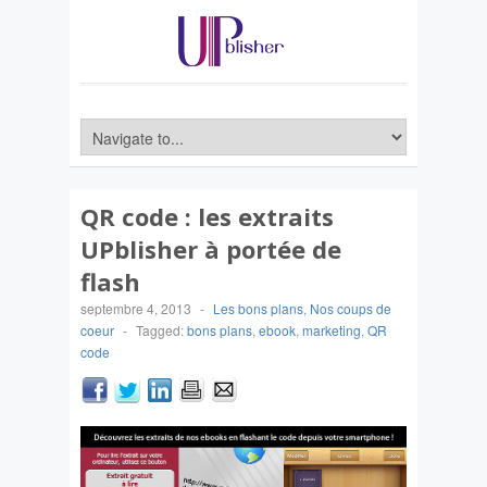
QR code : les extraits
UPblisher à portée de
flash
septembre 4, 2013
-
Les bons plans
,
Nos coups de
coeur
-
Tagged:
bons plans
,
ebook
,
marketing
,
QR
code