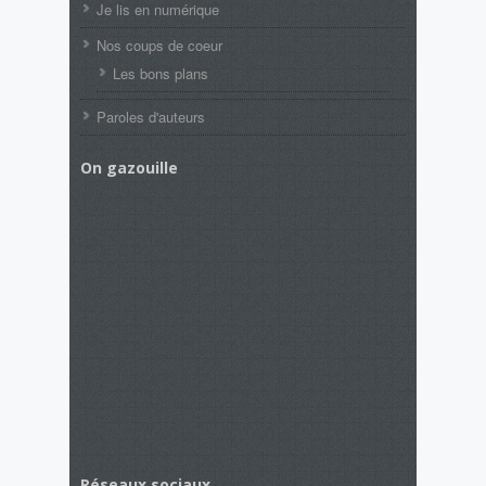
Je lis en numérique
Nos coups de coeur
Les bons plans
Paroles d'auteurs
On gazouille
Réseaux sociaux