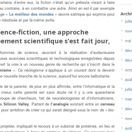
rtains d’entre eux, la fiction n’était qu’un prétexte visant à faire
au contraire, à en combattre une autre. Ainsi en est-il par exemple
Archi
rage «
Le meilleur des mondes
» œuvre satirique qui exprime pour
e robotisée et par là-même avilie.
juil
ience-fiction, une approche
nov
ement scientifique s’est fait jour,
mai
déc
s hommes de science, œuvrant à la réalisation d’audacieuses
euses avancées scientifiques et technologiques enregistrées depuis
déc
ert la voie à un nouveau genre de recherche qui s’inscrit dans le
oct
anisme
». Ce néologisme s’applique à un courant dont le devenir
une nouvelle branche de la science, aujourd’hui encore balbutiante.
aoû
 la parenté, de plus en plus affirmée, entre l’informatique et la
juil
le mieux cette parenté est sans doute né il y a une quarantaine
oupe de chercheurs, fait de neurobiologistes et d’informaticiens,
mar
use
Silicon Valley
. Partant de
l’analogie
existant entre un
cerveau
déc
t pour ambition de créer ce qui serait désigné sous le nom de « bio-
nov
rojetée, impliquait le recours à un substrat de protéines, en lieu et
aoû
i-conducteurs à base de cristaux de silicium. Ce nouveau type