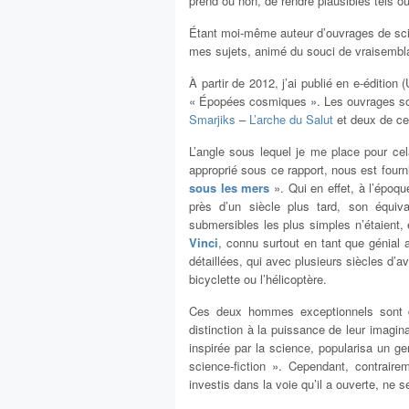
prend ou non, de rendre plausibles tels o
Étant moi-même auteur d’ouvrages de scien
mes sujets, animé du souci de vraisembl
À partir de 2012, j’ai publié en e-édition
« Épopées cosmiques ». Les ouvrages s
Smarjiks
–
L’arche du Salut
et deux de ces
L’angle sous lequel je me place pour cela
approprié sous ce rapport, nous est four
sous les mers
». Qui en effet, à l’époqu
près d’un siècle plus tard, son équiv
submersibles les plus simples n’étaient
Vinci
, connu surtout en tant que génial ar
détaillées, qui avec plusieurs siècles d’a
bicyclette ou l’hélicoptère.
Ces deux hommes exceptionnels sont d
distinction à la puissance de leur imagi
inspirée par la science, popularisa un ge
science-fiction ». Cependant, contrairem
investis dans la voie qu’il a ouverte, ne