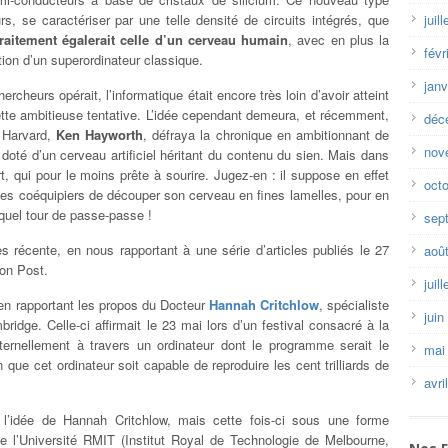
rs, se caractériser par une telle densité de circuits intégrés, que
juil
traitement égalerait celle d’un cerveau humain
, avec en plus la
févr
tion d’un superordinateur classique.
janv
cheurs opérait, l’informatique était encore très loin d’avoir atteint
cette ambitieuse tentative. L’idée cependant demeura, et récemment,
déc
e Harvard,
Ken Hayworth
, défraya la chronique en ambitionnant de
nov
doté d’un cerveau artificiel héritant du contenu du sien. Mais dans
t, qui pour le moins prête à sourire. Jugez-en : il suppose en effet
oct
 ses coéquipiers de découper son cerveau en fines lamelles, pour en
 quel tour de passe-passe !
sep
 récente, en nous rapportant à une série d’articles publiés le 27
aoû
ton Post.
juil
 en rapportant les propos du Docteur
Hannah Critchlow
, spécialiste
juin
idge. Celle-ci affirmait le 23 mai lors d’un festival consacré à la
éternellement à travers un ordinateur dont le programme serait le
mai
que cet ordinateur soit capable de reproduire les cent trilliards de
avri
 l’idée de Hannah Critchlow, mais cette fois-ci sous une forme
de l’Université RMIT (Institut Royal de Technologie de Melbourne,