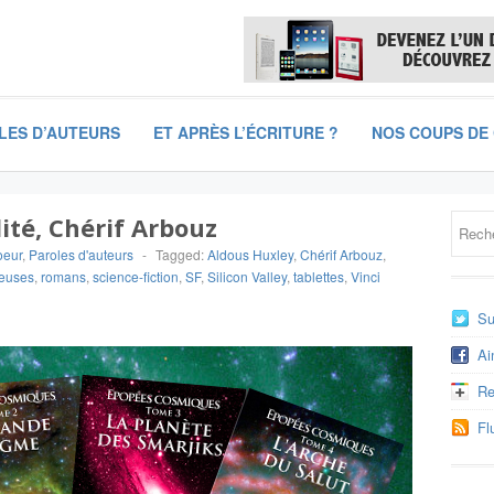
LES D’AUTEURS
ET APRÈS L’ÉCRITURE ?
NOS COUPS DE
lité, Chérif Arbouz
oeur
,
Paroles d'auteurs
-
Tagged:
Aldous Huxley
,
Chérif Arbouz
,
seuses
,
romans
,
science-fiction
,
SF
,
Silicon Valley
,
tablettes
,
Vinci
Su
Ai
Re
Fl