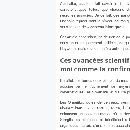
Australie), auraient fait savoir le 14 a
caractéristiques telles, que chacune d
neurones associés. De ce fait, ces nano-
une toile reproduisant le réseau neuroni
sous le nom de «
cerveau bionique
»
Cet article cependant, ne dit rien de la 
dans un autre, purement artificiel, ce q
Hayworth, mais d’une manière autre que ce
Ces avancées scientif
moi comme la confirm
En effet, les tomes deux et trois de mes
acquise par le truchement de moyens
cybernétiques, les
Smarjiks
, et d’autre 
Les Smarjiks, dotés de cerveaux semi o
révèlent bien… « vivants », et ce, à l’i
colonisent un nouveau monde où ils devi
Stargils les rejoignent et bénéficient à
organiques, au prix d’une totale coopérat