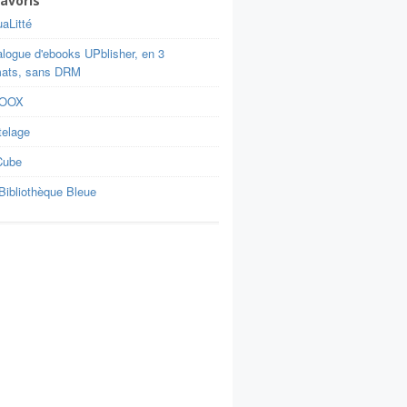
avoris
aLitté
alogue d'ebooks UPblisher, en 3
mats, sans DRM
BOOX
telage
Cube
Bibliothèque Bleue