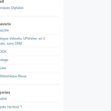
oll
niques Digitales
avoris
aLitté
alogue d'ebooks UPblisher, en 3
mats, sans DRM
BOOX
telage
Cube
Bibliothèque Bleue
gories
alité
près l'écriture ?