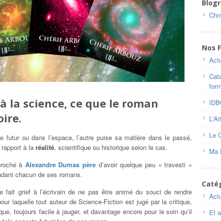
Blogr
Chro
Nos F
Actu
Cat
for
 à la science, ce que le roman
ID
oire.
L'At
Le 
e futur ou dans l’espace, l’autre puise sa matière dans le passé,
rapport à la
réalité
, scientifique ou historique selon le cas.
Ma 
eproché à
Alexandre Dumas père
d’avoir quelque peu « travesti »
-tendant chacun de ses romans.
Caté
tre fait grief à l’écrivain de ne pas être animé du souci de rendre
Actu
 pour laquelle tout auteur de Science-Fiction est jugé par la critique,
ique, toujours facile à jauger, et davantage encore pour le soin qu’il
Et a