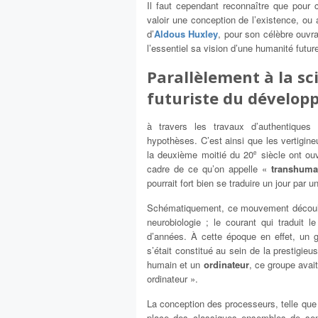
Il faut cependant reconnaître que pour ce
valoir une conception de l’existence, ou 
d’
Aldous Huxley
, pour son célèbre ouv
l’essentiel sa vision d’une humanité futur
Parallèlement à la sc
futuriste du développ
à travers les travaux d’authentique
hypothèses. C’est ainsi que les vertigin
la deuxième moitié du 20
siècle ont ouv
e
cadre de ce qu’on appelle «
transhum
pourrait fort bien se traduire un jour par 
Schématiquement, ce mouvement découle de
neurobiologie ; le courant qui traduit 
d’années. À cette époque en effet, un gr
s’était constitué au sein de la prestigie
humain et un
ordinateur
, ce groupe avai
ordinateur ».
La conception des processeurs, telle que p
place des classiques ensembles de sem