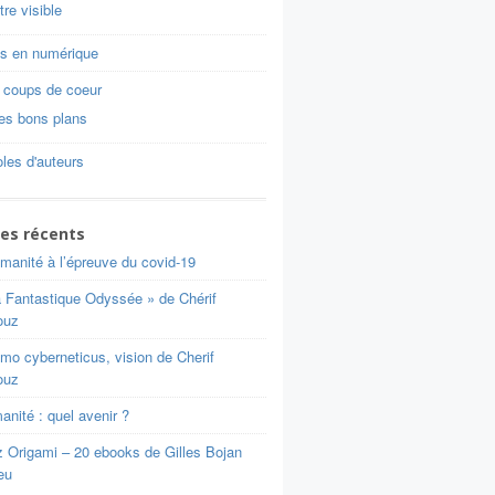
tre visible
is en numérique
 coups de coeur
es bons plans
les d'auteurs
les récents
manité à l’épreuve du covid-19
a Fantastique Odyssée » de Chérif
ouz
mo cyberneticus, vision de Cherif
ouz
nité : quel avenir ?
z Origami – 20 ebooks de Gilles Bojan
eu