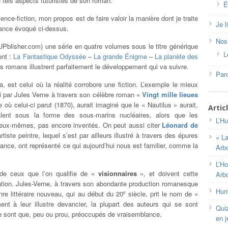
u tels aspects futuristes de son roman.
Ê
ce-fiction, mon propos est de faire valoir la manière dont je traite
Je l
ance évoqué ci-dessus.
Nos
 (UPblisher.com) une série en quatre volumes sous le titre générique
L
ont :
La Fantastique Odyssée
–
La grande Énigme
–
La planète des
 romans illustrent parfaitement le développement qui va suivre.
Paro
, est celui où la réalité corrobore une fiction. L’exemple le mieux
ni par Jules Verne à travers son célèbre roman «
Vingt mille lieues
e où celui-ci parut (1870), aurait imaginé que le « Nautilus » aurait,
Artic
alent sous la forme des sous-marins nucléaires, alors que les
L’Hu
, eux-mêmes, pas encore inventés. On peut aussi citer
Léonard de
tiste peintre, lequel s’est par ailleurs illustré à travers des épures
« L
vance, ont représenté ce qui aujourd’hui nous est familier, comme la
Arb
L’Ho
e ceux que l’on qualifie de «
visionnaires
», et doivent cette
Arb
nation. Jules-Verne, à travers son abondante production romanesque
Huma
nre littéraire nouveau, qui au début du 20
siècle, prit le nom de «
e
ent à leur illustre devancier, la plupart des auteurs qui se sont
Qui
 se sont que, peu ou prou, préoccupés de vraisemblance.
en j