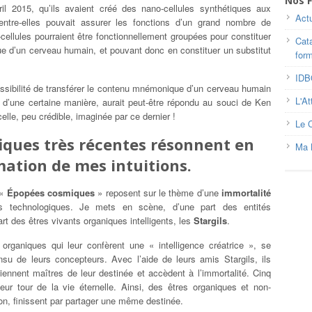
Nos F
vril 2015, qu’ils avaient créé des nano-cellules synthétiques aux
Actu
’entre-elles pouvait assurer les fonctions d’un grand nombre de
cellules pourraient être fonctionnellement groupées pour constituer
Cat
que d’un cerveau humain, et pouvant donc en constituer un substitut
for
ID
possibilité de transférer le contenu mnémonique d’un cerveau humain
L'At
ui d’une certaine manière, aurait peut-être répondu au souci de Ken
lle, peu crédible, imaginée par ce dernier !
Le 
iques très récentes résonnent en
Ma 
ation de mes intuitions.
 «
Épopées cosmiques
» reposent sur le thème d’une
immortalité
 technologiques. Je mets en scène, d’une part des entités
part des êtres vivants organiques intelligents, les
Stargils
.
rganiques qui leur confèrent une « intelligence créatrice », se
nsu de leurs concepteurs. Avec l’aide de leurs amis Stargils, ils
ennent maîtres de leur destinée et accèdent à l’immortalité. Cinq
 leur tour de la vie éternelle. Ainsi, des êtres organiques et non-
ion, finissent par partager une même destinée.