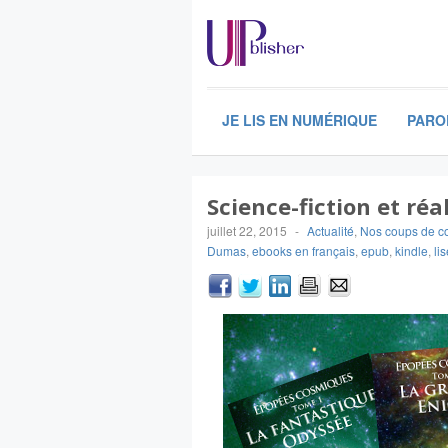
JE LIS EN NUMÉRIQUE
PARO
Science-fiction et réa
juillet 22, 2015
-
Actualité
,
Nos coups de c
Dumas
,
ebooks en français
,
epub
,
kindle
,
li