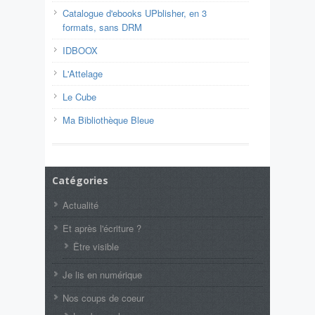
Catalogue d'ebooks UPblisher, en 3
formats, sans DRM
IDBOOX
L'Attelage
Le Cube
Ma Bibliothèque Bleue
Catégories
Actualité
Et après l'écriture ?
Être visible
Je lis en numérique
Nos coups de coeur