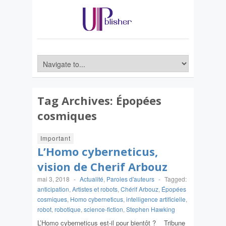
Tag Archives:
Épopées
cosmiques
Important
L’Homo cyberneticus,
vision de Cherif Arbouz
mai 3, 2018
-
Actualité
,
Paroles d'auteurs
-
Tagged:
anticipation
,
Artistes et robots
,
Chérif Arbouz
,
Épopées
cosmiques
,
Homo cyberneticus
,
intelligence artificielle
,
robot
,
robotique
,
science-fiction
,
Stephen Hawking
L’Homo cyberneticus est-il pour bientôt ? Tribune