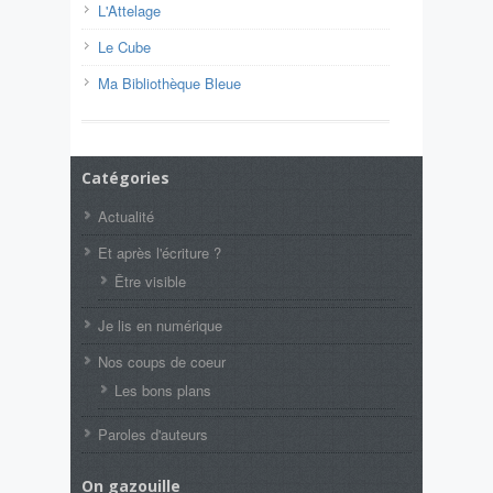
L'Attelage
Le Cube
Ma Bibliothèque Bleue
Catégories
Actualité
Et après l'écriture ?
Être visible
Je lis en numérique
Nos coups de coeur
Les bons plans
Paroles d'auteurs
On gazouille