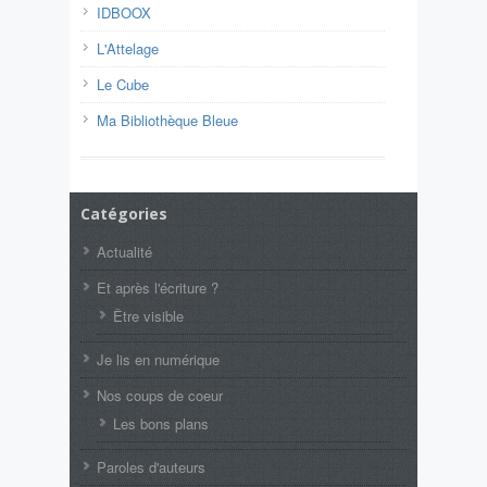
IDBOOX
L'Attelage
Le Cube
Ma Bibliothèque Bleue
Catégories
Actualité
Et après l'écriture ?
Être visible
Je lis en numérique
Nos coups de coeur
Les bons plans
Paroles d'auteurs