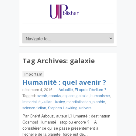
Tag Archives:
galaxie
Important
Humanité : quel avenir ?
décembre 4, 2016
-
Actualité
,
Et après l'écriture ?
-
Tagged:
avenir
,
ebooks
,
espace
,
galaxie
,
humanisme
,
immortalité
,
Julian Huxley
,
mondialisation
,
planète
,
science-fiction
,
Stephen Hawking
,
univers
Par Chérif Arbouz, auteur L’Humanité : destination
Cosmos! Humanité : stop ou encore ? À
considérer ce qui se passe présentement à
l’échelle de la planète, force est de…