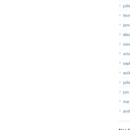
juil
févr
janv
déc
nov
oct
sep
aoû
juil
juin
mai
avri