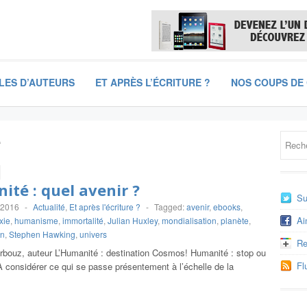
LES D’AUTEURS
ET APRÈS L’ÉCRITURE ?
NOS COUPS DE
e
té : quel avenir ?
Su
 2016
-
Actualité
,
Et après l'écriture ?
-
Tagged:
avenir
,
ebooks
,
Ai
xie
,
humanisme
,
immortalité
,
Julian Huxley
,
mondialisation
,
planète
,
on
,
Stephen Hawking
,
univers
Re
Arbouz, auteur L’Humanité : destination Cosmos! Humanité : stop ou
Fl
considérer ce qui se passe présentement à l’échelle de la