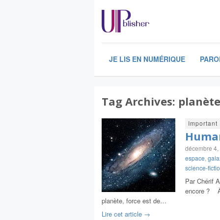
JE LIS EN NUMÉRIQUE
PARO
Tag Archives:
planèt
Important
Humani
décembre 4,
espace
,
gala
science-ficti
Par Chérif 
encore ? À 
planète, force est de…
Lire cet article →