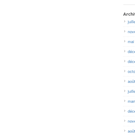
Archi
juil
nov
mai
déc
déc
oct
aoû
juil
mar
déc
nov
aoû