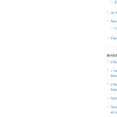
Ê
Je l
Nos
L
Paro
Artic
L’Hu
« L
Arb
L’Ho
Arb
Huma
Qui
en j