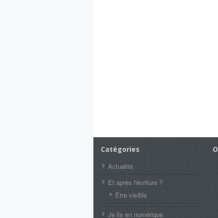
Catégories
O
Actualité
Et après l'écriture ?
Être visible
Je lis en numérique