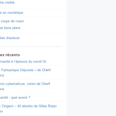
tre visible
is en numérique
 coups de coeur
es bons plans
les d'auteurs
les récents
manité à l’épreuve du covid-19
a Fantastique Odyssée » de Chérif
ouz
mo cyberneticus, vision de Cherif
ouz
nité : quel avenir ?
z Origami – 20 ebooks de Gilles Bojan
eu