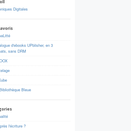
oll
niques Digitales
avoris
aLitté
alogue d'ebooks UPblisher, en 3
mats, sans DRM
BOOX
telage
Cube
Bibliothèque Bleue
gories
alité
près l'écriture ?