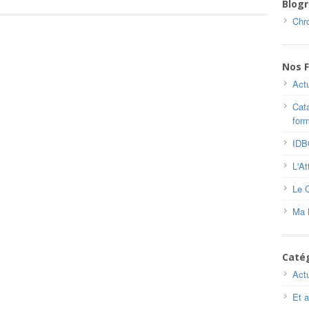
Blogr
Chro
Nos F
Actu
Cat
for
ID
L'At
Le 
Ma 
Caté
Actu
Et a