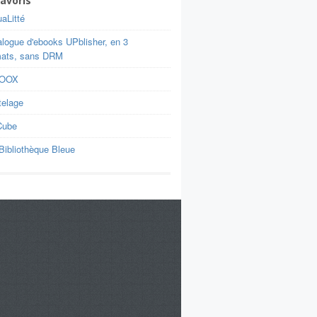
avoris
aLitté
alogue d'ebooks UPblisher, en 3
mats, sans DRM
BOOX
telage
Cube
Bibliothèque Bleue