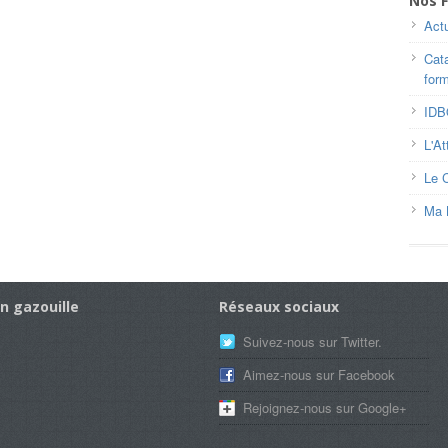
Nos F
Actu
Cat
for
ID
L'At
Le 
Ma 
n gazouille
Réseaux sociaux
Suivez-nous sur Twitter.
Aimez-nous sur Facebook
Rejoignez-nous sur Google+