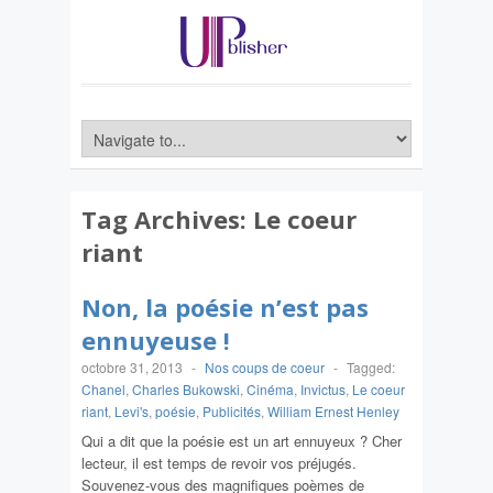
Tag Archives:
Le coeur
riant
Non, la poésie n’est pas
ennuyeuse !
octobre 31, 2013
-
Nos coups de coeur
-
Tagged:
Chanel
,
Charles Bukowski
,
Cinéma
,
Invictus
,
Le coeur
riant
,
Levi's
,
poésie
,
Publicités
,
William Ernest Henley
Qui a dit que la poésie est un art ennuyeux ? Cher
lecteur, il est temps de revoir vos préjugés.
Souvenez-vous des magnifiques poèmes de